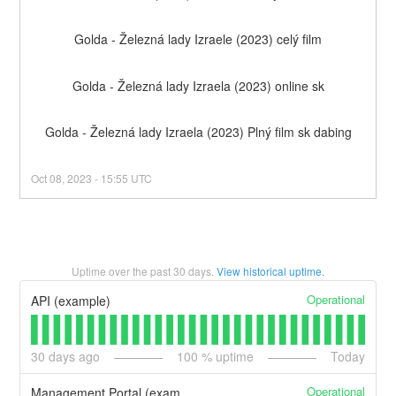
Golda - Železná lady Izraele (2023) celý film
Golda - Železná lady Izraela (2023) online sk
Golda - Železná lady Izraela (2023) Plný film sk dabing
Oct
08
,
2023
-
15:55
UTC
Uptime over the past
30
days.
View historical uptime.
Operational
API (example)
30
days ago
100
% uptime
Today
Operational
Management Portal (example)