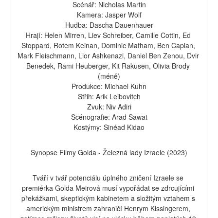
Scénář: Nicholas Martin
Kamera: Jasper Wolf
Hudba: Dascha Dauenhauer
Hrají: Helen Mirren, Liev Schreiber, Camille Cottin, Ed 
Stoppard, Rotem Keinan, Dominic Mafham, Ben Caplan, 
Mark Fleischmann, Lior Ashkenazi, Daniel Ben Zenou, Dvir 
Benedek, Rami Heuberger, Kit Rakusen, Olivia Brody 
(méně)
Produkce: Michael Kuhn
Střih: Arik Leibovitch
Zvuk: Niv Adiri
Scénografie: Arad Sawat
Kostýmy: Sinéad Kidao
Synopse Filmy Golda - Železná lady Izraele (2023)
Tváří v tvář potenciálu úplného zničení Izraele se 
premiérka Golda Meirová musí vypořádat se zdrcujícími 
překážkami, skeptickým kabinetem a složitým vztahem s 
americkým ministrem zahraničí Henrym Kissingerem, 