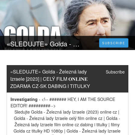
«SLEDUJTE» Golda - Železná lady Izraele [2023] | CELÝ FILM 𝐎𝐍𝐋𝐈𝐍𝐄 ZDARMA CZ-SK DABING I TITULKY
SUBSCRIBE
«SLEDUJTE» Golda - Železná lady 
Subscribe
Izraele [2023] | CELÝ FILM 𝐎𝐍𝐋𝐈𝐍𝐄 
ZDARMA CZ-SK DABING I TITULKY
Investigating
-
<!-- ####### HEY, I AM THE SOURCE 
EDITOR! #########-->
Sledujte Golda - Železná lady Izraele (2023) online cz | 
Golda - Železná lady Izraele celý film online cz | Golda - 
Železná lady Izraele film online cz dabing i titulky | filmy 
Golda cz titulky HD 1080p | Golda - Železná lady Izraele 