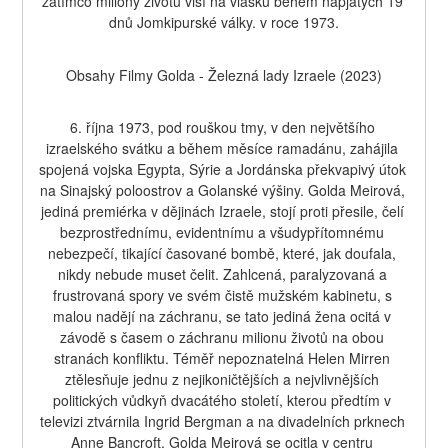
zatímco miliony životů visí na vlásku během napjatých 19 
dnů Jomkipurské války. v roce 1973.
Obsahy Filmy Golda - Železná lady Izraele (2023)
6. října 1973, pod rouškou tmy, v den největšího 
izraelského svátku a během měsíce ramadánu, zahájila 
spojená vojska Egypta, Sýrie a Jordánska překvapivý útok 
na Sinajský poloostrov a Golanské výšiny. Golda Meirová, 
jediná premiérka v dějinách Izraele, stojí proti přesile, čelí 
bezprostřednímu, evidentnímu a všudypřítomnému 
nebezpečí, tikající časované bombě, které, jak doufala, 
nikdy nebude muset čelit. Zahlcená, paralyzovaná a 
frustrovaná spory ve svém čistě mužském kabinetu, s 
malou nadějí na záchranu, se tato jediná žena ocitá v 
závodě s časem o záchranu milionu životů na obou 
stranách konfliktu. Téměř nepoznatelná Helen Mirren 
ztělesňuje jednu z nejikoničtějších a nejvlivnějších 
politických vůdkyň dvacátého století, kterou předtím v 
televizi ztvárnila Ingrid Bergman a na divadelních prknech 
Anne Bancroft. Golda Meirová se ocitla v centru 